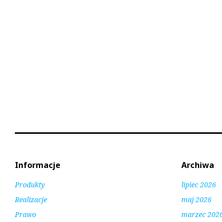
2
2
Informacje
Archiwa
Produkty
lipiec 2026
Realizacje
maj 2026
Prawo
marzec 202