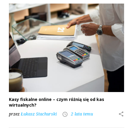
Kasy fiskalne online – czym różnią się od kas
wirtualnych?
przez
Łukasz Stachurski
2 lata temu
share
access_time