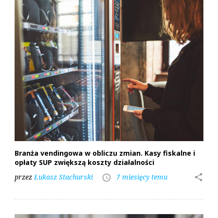
Branża vendingowa w obliczu zmian. Kasy fiskalne i
opłaty SUP zwiększą koszty działalności
przez
Łukasz Stachurski
7 miesięcy temu
share
access_time