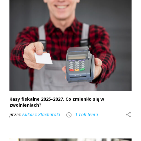
Kasy fiskalne 2025-2027. Co zmieniło się w
zwolnieniach?
przez
Łukasz Stachurski
1 rok temu
share
access_time