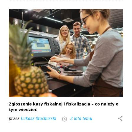
Zgłoszenie kasy fiskalnej i fiskalizacja – co należy o
tym wiedzieć
przez
Łukasz Stachurski
2 lata temu
share
access_time