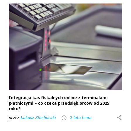
Integracja kas fiskalnych online z terminalami
płatniczymi – co czeka przedsiębiorców od 2025
roku?
przez
Łukasz Stachurski
2 lata temu
share
access_time