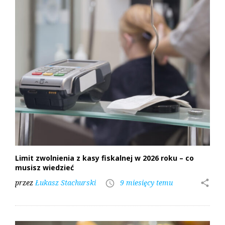
Limit zwolnienia z kasy fiskalnej w 2026 roku – co
musisz wiedzieć
przez
Łukasz Stachurski
9 miesięcy temu
share
access_time