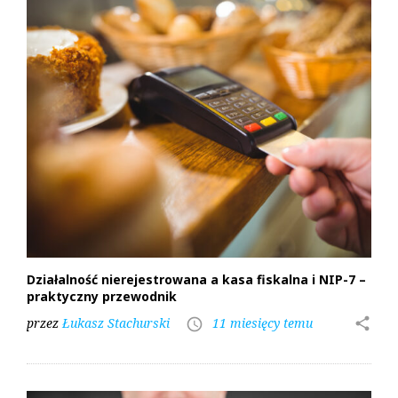
Działalność nierejestrowana a kasa fiskalna i NIP-7 –
praktyczny przewodnik
przez
Łukasz Stachurski
11 miesięcy temu
share
access_time