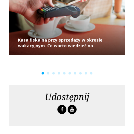
i
s
a
c
Kasa fiskalna przy sprzedaży w okresie
h
wakacyjnym. Co warto wiedzieć na...
Udostępnij
F
Y
a
o
c
u
e
t