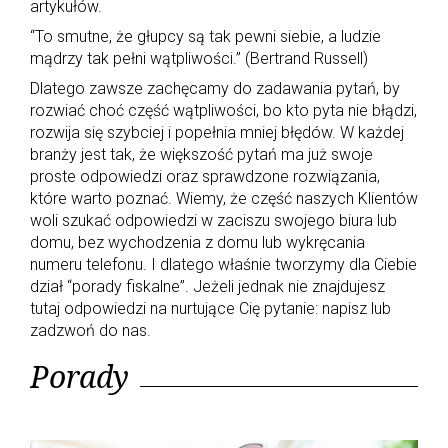
artykułów.
r
a
“To smut­ne, że głup­cy są tak pew­ni siebie, a ludzie
d
mądrzy tak pełni wątpliwości.” (Bertrand Russell)
y
Dlatego zawsze zachęcamy do zadawania pytań, by
rozwiać choć część wątpliwości, bo kto pyta nie błądzi,
rozwija się szybciej i popełnia mniej błędów. W każdej
branży jest tak, że większość pytań ma już swoje
proste odpowiedzi oraz sprawdzone rozwiązania,
które warto poznać. Wiemy, że część naszych Klientów
woli szukać odpowiedzi w zaciszu swojego biura lub
domu, bez wychodzenia z domu lub wykręcania
numeru telefonu. I dlatego właśnie tworzymy dla Ciebie
dział “porady fiskalne”. Jeżeli jednak nie znajdujesz
tutaj odpowiedzi na nurtujące Cię pytanie: napisz lub
zadzwoń do nas.
Porady