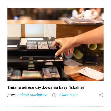
Zmiana adresu użytkowania kasy fiskalnej
przez
Łukasz Stachurski
2 lata temu
share
access_time