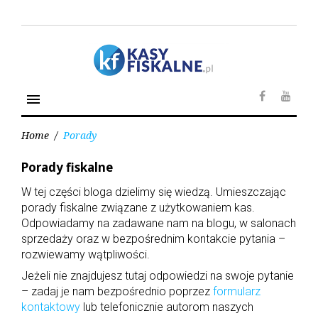
S
k
i
p
t
o
menu
c
F
Y
o
a
o
n
Home
/
Porady
c
u
t
e
t
e
Porady fiskalne
K
b
u
n
a
W tej części bloga dzielimy się wiedzą. Umieszczając
o
b
t
t
porady fiskalne związane z użytkowaniem kas.
o
e
e
Odpowiadamy na zadawane nam na blogu, w salonach
k
g
o
sprzedaży oraz w bezpośrednim kontakcie pytania –
r
rozwiewamy wątpliwości.
i
a
Jeżeli nie znajdujesz tutaj odpowiedzi na swoje pytanie
:
– zadaj je nam bezpośrednio poprzez
formularz
P
kontaktowy
lub telefonicznie autorom naszych
o