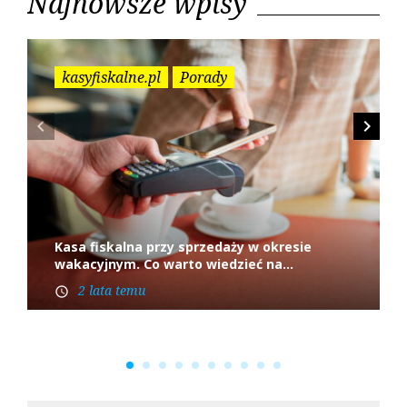
Najnowsze wpisy
h
f
o
r
kasyfiskalne.pl
Porady
:
navigate_before
navigate_next
Kasa fiskalna przy sprzedaży w okresie
wakacyjnym. Co warto wiedzieć na...
2 lata temu
access_time