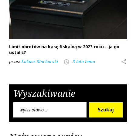
e
c
2
0
2
3
Limit obrotów na kasę fiskalną w 2023 roku – ja go
ustalić?
przez
Łukasz Stachurski
3 lata temu
share
access_time
Wyszukiwanie
S
Szukaj
e
a
r
c