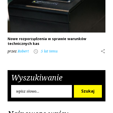
e
c
2
0
2
1
Nowe rozporządzenia w sprawie warunków
technicznych kas
przez
Robert
5 lat temu
share
access_time
Wyszukiwanie
S
Szukaj
e
a
r
c