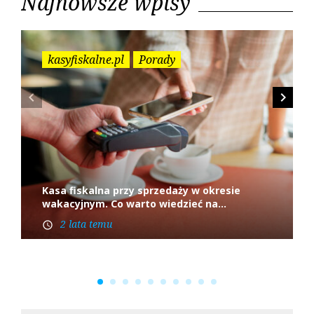
Najnowsze wpisy
h
f
o
r
kasyfiskalne.pl
Porady
:
navigate_before
navigate_next
Kasa fiskalna przy sprzedaży w okresie
wakacyjnym. Co warto wiedzieć na...
2 lata temu
access_time