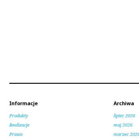
0
2
5
Informacje
Archiwa
Produkty
lipiec 2026
Realizacje
maj 2026
Prawo
marzec 202