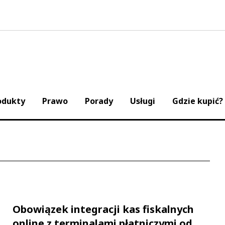
odukty
Prawo
Porady
Usługi
Gdzie kupić?
Obowiązek integracji kas fiskalnych
online z terminalami płatniczymi od