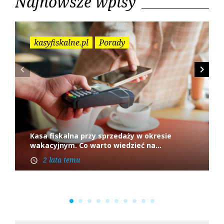
Najnowsze wpisy
h
f
o
r
kasyfiskalne.pl
Porady
:
navigate_before
navigate_next
Kasa fiskalna przy sprzedaży w okresie
wakacyjnym. Co warto wiedzieć na...
2 lata temu
access_time