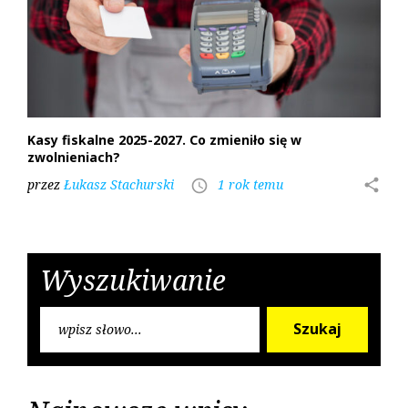
0
2
5
Kasy fiskalne 2025-2027. Co zmieniło się w
zwolnieniach?
przez
Łukasz Stachurski
1 rok temu
share
access_time
Wyszukiwanie
S
Szukaj
e
a
r
c