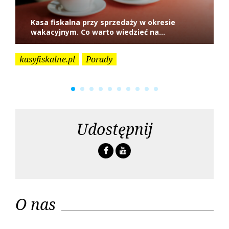
Kasa fiskalna przy sprzedaży w okresie
wakacyjnym. Co warto wiedzieć na...
kasyfiskalne.pl
Porady
ka
Udostępnij
F
Y
a
o
c
u
e
t
O nas
b
u
o
b
o
e