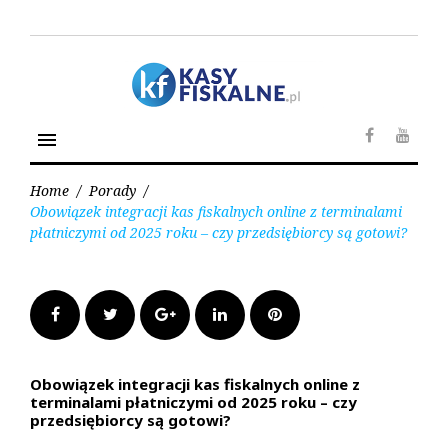
S
k
i
p
t
o
menu
c
F
Y
o
a
o
n
Home
/
Porady
/
c
u
t
Obowiązek integracji kas fiskalnych online z terminalami
e
t
e
płatniczymi od 2025 roku – czy przedsiębiorcy są gotowi?
b
u
n
o
b
t
o
e
F
T
G
L
P
k
a
w
o
i
i
Obowiązek integracji kas fiskalnych online z
terminalami płatniczymi od 2025 roku – czy
c
i
o
n
n
przedsiębiorcy są gotowi?