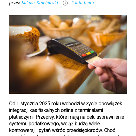
przez
Łukasz Stachurski
2 lata temu
access_time
e
t
g
k
t
b
t
l
e
e
o
e
e
d
r
o
r
+
I
e
k
n
s
t
Od 1 stycznia 2025 roku wchodzi w życie obowiązek
integracji kas fiskalnych online z terminalami
płatniczymi. Przepisy, które mają na celu usprawnienie
systemu podatkowego, wciąż budzą wiele
kontrowersji i pytań wśród przedsiębiorców. Choć