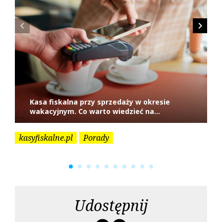
:
p
i
navigate_before
navigate_next
s
u
Kasa fiskalna przy sprzedaży w okresie
wakacyjnym. Co warto wiedzieć na...
kasyfiskalne.pl
Porady
ka
Udostępnij