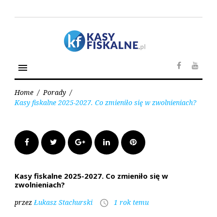
S
k
i
p
t
o
menu
c
F
Y
o
a
o
n
Home
/
Porady
/
c
u
t
Kasy fiskalne 2025-2027. Co zmieniło się w zwolnieniach?
e
t
e
b
u
n
o
b
t
o
e
F
T
G
L
P
k
a
w
o
i
i
Kasy fiskalne 2025-2027. Co zmieniło się w
zwolnieniach?
c
i
o
n
n
przez
Łukasz Stachurski
1 rok temu
access_time
e
t
g
k
t