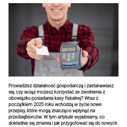
b
t
l
e
e
o
e
e
d
r
o
r
+
I
e
k
n
s
t
Prowadzisz działalność gospodarczą i zastanawiasz
się, czy wciąż możesz korzystać ze zwolnienia z
obowiązku posiadania kasy fiskalnej? Wraz z
początkiem 2025 roku wchodzą w życie nowe
przepisy, które mogą znacząco wpłynąć na
przedsiębiorców. W tym artykule wyjaśniamy, co
dokładnie się zmienia i jak przygotować się do nowych