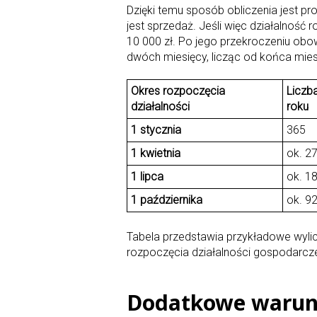
Dzięki temu sposób obliczenia jest p
jest sprzedaż. Jeśli więc działalność 
10 000 zł. Po jego przekroczeniu obo
dwóch miesięcy, licząc od końca miesi
Okres rozpoczęcia
Liczb
działalności
roku
1 stycznia
365
1 kwietnia
ok. 2
1 lipca
ok. 1
1 października
ok. 9
Tabela przedstawia przykładowe wylic
rozpoczęcia działalności gospodarcze
Dodatkowe warunk