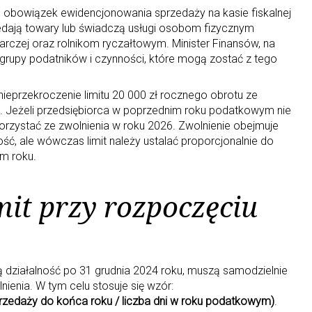
T, obowiązek ewidencjonowania sprzedaży na kasie fiskalnej
edają towary lub świadczą usługi osobom fizycznym
czej oraz rolnikom ryczałtowym. Minister Finansów, na
grupy podatników i czynności, które mogą zostać z tego
przekroczenie limitu 20 000 zł rocznego obrotu ze
 Jeżeli przedsiębiorca w poprzednim roku podatkowym nie
orzystać ze zwolnienia w roku 2026. Zwolnienie obejmuje
ość, ale wówczas limit należy ustalać proporcjonalnie do
m roku.
imit przy rozpoczęciu
ą działalność po 31 grudnia 2024 roku, muszą samodzielnie
lnienia. W tym celu stosuje się wzór:
sprzedaży do końca roku / liczba dni w roku podatkowym)
.