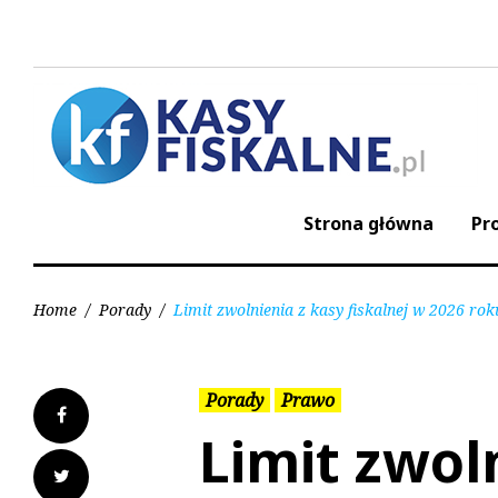
S
k
i
p
t
o
c
o
n
Strona główna
Pr
t
e
n
t
Home
/
Porady
/
Limit zwolnienia z kasy fiskalnej w 2026 rok
Porady
Prawo
F
Limit zwol
a
T