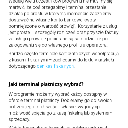
Według wielu uczestników programu nie musimy się
martwić, że coś przegapimy i terminal przestanie
działać po prostu w którymś momencie zaczniemy
dostawać na własne konto bankowe kwoty
pomniejszone o wartość prowizji. Korzystanie z usług
jest proste – szczegóły rozliczeń oraz przyszłe faktury
za usługi i prowizje pobierane są samodzielnie po
zalogowaniu się do własnego profilu u operatora.
Bardzo często terminale kart płatniczych współpracują
z kasami fiskalnymi – zachęcamy do lektury artykułu
dotyczącego
cen kas fiskalnych
.
Jaki terminal płatniczy wybrać?
W programie możemy wybrać każdy dostępny w
ofercie terminal płatniczy. Dobieramy go do swoich
potrzeb jego możliwości i własnej wygody np.
możliwość spięcia go z kasą fiskalną lub systemem
sprzedaży.
Wybór terminali dostępnych na polskim rynku jest