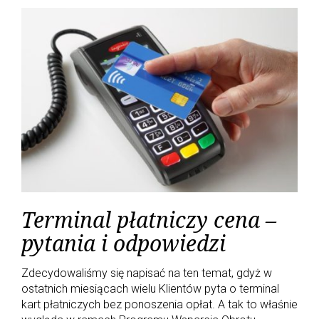
b
t
l
e
e
o
e
e
d
r
o
r
+
I
e
k
n
s
t
Terminal płatniczy cena –
pytania i odpowiedzi
Zdecydowaliśmy się napisać na ten temat, gdyż w
ostatnich miesiącach wielu Klientów pyta o terminal
kart płatniczych bez ponoszenia opłat. A tak to właśnie