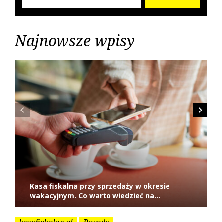
d
n
a
a
n
y
r
i
p
c
c
Najnowsze wpisy
p
o
j
h
o
s
f
s
t
a
o
t
w
r
:
p
i
navigate_before
navigate_next
s
u
Kasa fiskalna przy sprzedaży w okresie
wakacyjnym. Co warto wiedzieć na...