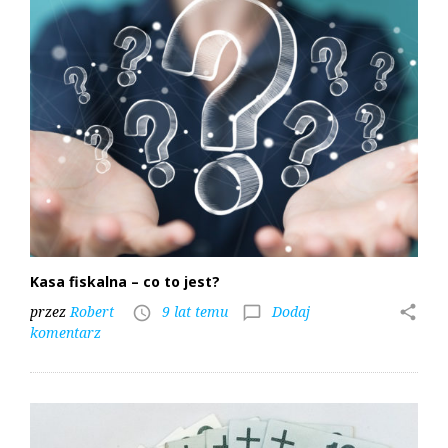
Kasa fiskalna – co to jest?
przez
Robert
9 lat temu
Dodaj
share
access_time
chat_bubble_outline
komentarz