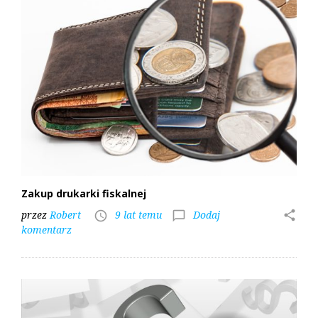
Zakup drukarki fiskalnej
przez
Robert
9 lat temu
Dodaj
share
access_time
chat_bubble_outline
komentarz