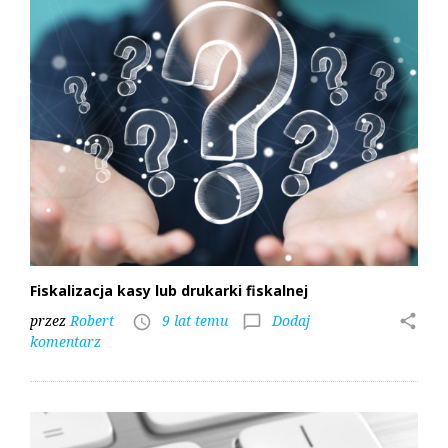
Fiskalizacja kasy lub drukarki fiskalnej
przez
Robert
9 lat temu
Dodaj
share
access_time
chat_bubble_outline
komentarz