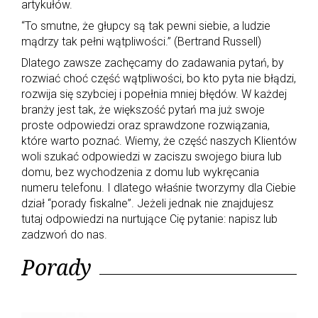
artykułów.
r
a
“To smut­ne, że głup­cy są tak pew­ni siebie, a ludzie
d
mądrzy tak pełni wątpliwości.” (Bertrand Russell)
y
Dlatego zawsze zachęcamy do zadawania pytań, by
rozwiać choć część wątpliwości, bo kto pyta nie błądzi,
rozwija się szybciej i popełnia mniej błędów. W każdej
branży jest tak, że większość pytań ma już swoje
proste odpowiedzi oraz sprawdzone rozwiązania,
które warto poznać. Wiemy, że część naszych Klientów
woli szukać odpowiedzi w zaciszu swojego biura lub
domu, bez wychodzenia z domu lub wykręcania
numeru telefonu. I dlatego właśnie tworzymy dla Ciebie
dział “porady fiskalne”. Jeżeli jednak nie znajdujesz
tutaj odpowiedzi na nurtujące Cię pytanie: napisz lub
zadzwoń do nas.
Porady