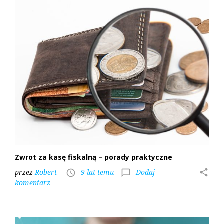
Zwrot za kasę fiskalną – porady praktyczne
przez
Robert
9 lat temu
Dodaj
share
access_time
chat_bubble_outline
komentarz