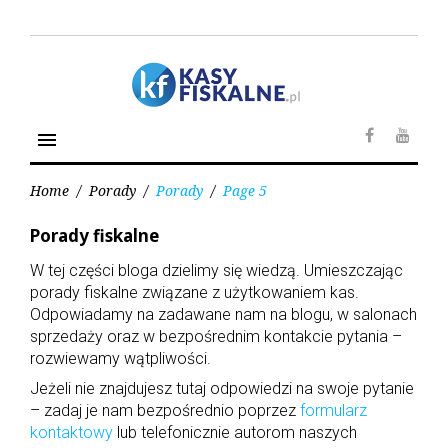
S
k
i
p
t
o
menu
c
F
Y
o
a
o
n
Home
/
Porady
/
Porady
/
Page 5
c
u
t
e
t
e
Porady fiskalne
K
b
u
n
a
W tej części bloga dzielimy się wiedzą. Umieszczając
o
b
t
t
porady fiskalne związane z użytkowaniem kas.
o
e
e
Odpowiadamy na zadawane nam na blogu, w salonach
k
g
o
sprzedaży oraz w bezpośrednim kontakcie pytania –
r
rozwiewamy wątpliwości.
i
a
Jeżeli nie znajdujesz tutaj odpowiedzi na swoje pytanie
:
– zadaj je nam bezpośrednio poprzez
formularz
P
kontaktowy
lub telefonicznie autorom naszych
o