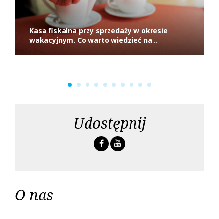
a
c
Kasa fiskalna przy sprzedaży w okresie
h
wakacyjnym. Co warto wiedzieć na...
Udostępnij
F
Y
a
o
c
u
e
t
O nas
b
u
o
b
o
e