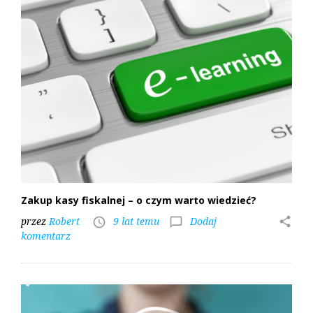
Zakup kasy fiskalnej – o czym warto wiedzieć?
przez
Robert
9 lat temu
Dodaj
share
access_time
chat_bubble_outline
komentarz