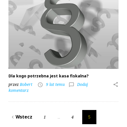
Dla kogo potrzebna jest kasa fiskalna?
przez
Robert
9 lat temu
Dodaj
share
access_time
chat_bubble_outline
komentarz
N
Wstecz
1
4
navigate_before
…
5
a