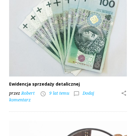
Ewidencja sprzedaży detalicznej
przez
Robert
9 lat temu
Dodaj
share
access_time
chat_bubble_outline
komentarz