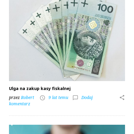
Ulga na zakup kasy fiskalnej
przez
Robert
9 lat temu
Dodaj
share
access_time
chat_bubble_outline
komentarz