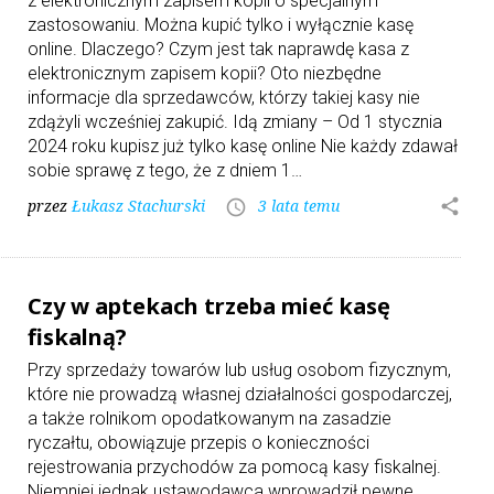
z elektronicznym zapisem kopii o specjalnym
zastosowaniu. Można kupić tylko i wyłącznie kasę
online. Dlaczego? Czym jest tak naprawdę kasa z
elektronicznym zapisem kopii? Oto niezbędne
informacje dla sprzedawców, którzy takiej kasy nie
zdążyli wcześniej zakupić. Idą zmiany – Od 1 stycznia
2024 roku kupisz już tylko kasę online Nie każdy zdawał
sobie sprawę z tego, że z dniem 1…
przez
Łukasz Stachurski
3 lata temu
share
access_time
Czy w aptekach trzeba mieć kasę
fiskalną?
Przy sprzedaży towarów lub usług osobom fizycznym,
które nie prowadzą własnej działalności gospodarczej,
a także rolnikom opodatkowanym na zasadzie
ryczałtu, obowiązuje przepis o konieczności
rejestrowania przychodów za pomocą kasy fiskalnej.
Niemniej jednak ustawodawca wprowadził pewne