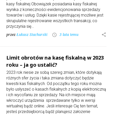
kasy fiskalnej Obowiązek posiadania kasy fiskalnej
wynika z konieczności ewidencjonowania sprzedaży
towarów i usług. Dzięki kasie rejestrującej możliwe jest
skrupulatne rejestrowanie wszystkich transakcji, co
przyczynia się…
przez
Łukasz Stachurski
3 lata temu
share
access_time
Limit obrotów na kasę fiskalną w 2023
roku – ja go ustalić?
2023 rok niesie ze sobą szereg zmian, które dotykają
różnych sfer życia i taka zmiana dotyczyć będzie
kwestii kas fiskalnych. Od początku tego roku można
było usłyszeć o kasach fiskalnych z kopią elektroniczną
i ich wycofaniu ze sprzedaży. Na ich miejsce mają
wkroczyć urządzenia sprzedawane tylko w wersji
wirtualnej bądź online. Jeśli interesuje Cię ten temat,
jesteś przedsiębiorcą bądź planujesz założenie