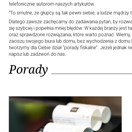
telefonicznie autorom naszych artykułów.
t
“To smut­ne, że głup­cy są tak pew­ni siebie, a ludzie mądrzy 
Dlatego zawsze zachęcamy do zadawania pytań, by rozwiać 
e
się szybciej i popełnia mniej błędów. W każdej branży jest
oraz sprawdzone rozwiązania, które warto poznać. Wiemy,
zaciszu swojego biura lub domu, bez wychodzenia z domu l
g
tworzymy dla Ciebie dział “porady fiskalne”. Jeżeli jednak ni
napisz lub zadzwoń do nas.
o
Porady
r
i
a