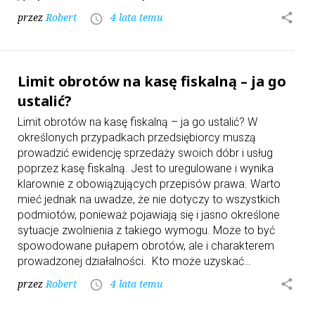
przez
Robert
4 lata temu
share
access_time
Limit obrotów na kasę fiskalną – ja go
ustalić?
Limit obrotów na kasę fiskalną – ja go ustalić? W
określonych przypadkach przedsiębiorcy muszą
prowadzić ewidencję sprzedaży swoich dóbr i usług
poprzez kasę fiskalną. Jest to uregulowane i wynika
klarownie z obowiązujących przepisów prawa. Warto
mieć jednak na uwadze, że nie dotyczy to wszystkich
podmiotów, ponieważ pojawiają się i jasno określone
sytuacje zwolnienia z takiego wymogu. Może to być
spowodowane pułapem obrotów, ale i charakterem
prowadzonej działalności. Kto może uzyskać…
przez
Robert
4 lata temu
share
access_time