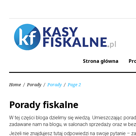
S
k
i
p
t
o
c
o
n
Strona główna
Pr
t
e
n
t
Home
/
Porady
/
Porady
/
Page 2
Porady fiskalne
K
W tej części bloga dzielimy się wiedzą. Umieszczając por
a
zadawane nam na blogu, w salonach sprzedaży oraz w bez
Jeżeli nie znajdujesz tutaj odpowiedzi na swoje pytanie –